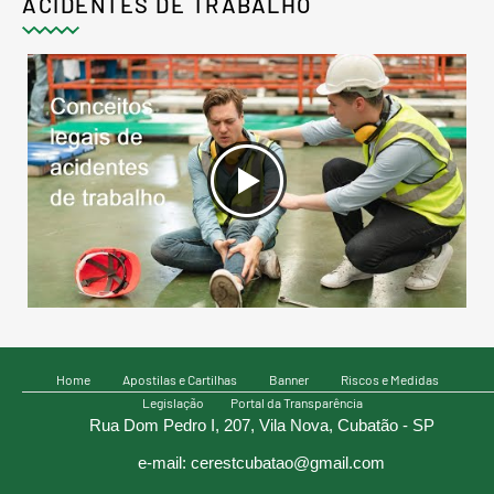
ACIDENTES DE TRABALHO
Home
Apostilas e Cartilhas
Banner
Riscos e Medidas
Legislação
Portal da Transparência
Rua Dom Pedro I, 207, Vila Nova, Cubatão - SP
e-mail: cerestcubatao@gmail.com